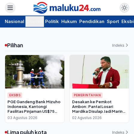
Nasional
Daerah
Politik
Hukum
Pendidikan
Sport
Eksbi
Pilihan
Indeks
EKSBIS
PEMERINTAHAN
PGE Gandeng Bank Mizuho
Desakan ke Pemkot
Indonesia, Kantongi
Ambon: Pantai Losari
Fasilitas Pinjaman US$75
Mardika Disulap Jadi Marina
Juta
Modern untuk Pacu PAD
03 Agustus 2026
02 Agustus 2026
dan UMKM
Lima puluh kota
Indeks