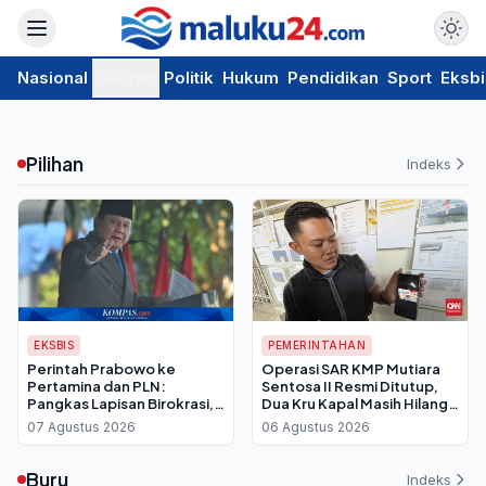
Nasional
Daerah
Politik
Hukum
Pendidikan
Sport
Eksbi
Pilihan
Indeks
EKSBIS
PEMERINTAHAN
Perintah Prabowo ke
Operasi SAR KMP Mutiara
Pertamina dan PLN:
Sentosa II Resmi Ditutup,
Pangkas Lapisan Birokrasi,
Dua Kru Kapal Masih Hilang
Keputusan Tak Lagi Berbelit
dan Tak Terdaftar
07 Agustus 2026
06 Agustus 2026
Buru
Indeks