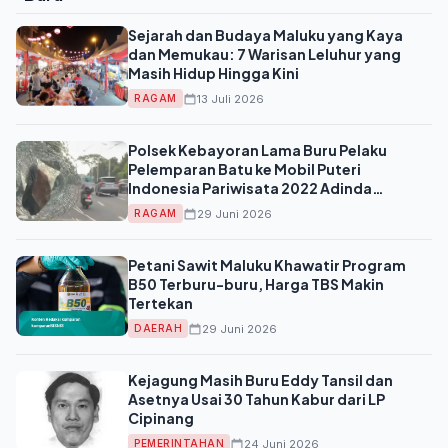
Sejarah dan Budaya Maluku yang Kaya
dan Memukau: 7 Warisan Leluhur yang
Masih Hidup Hingga Kini
13 Juli 2026
RAGAM
Polsek Kebayoran Lama Buru Pelaku
Pelemparan Batu ke Mobil Puteri
Indonesia Pariwisata 2022 Adinda
Cresheilla
29 Juni 2026
RAGAM
Petani Sawit Maluku Khawatir Program
B50 Terburu-buru, Harga TBS Makin
Tertekan
29 Juni 2026
DAERAH
Kejagung Masih Buru Eddy Tansil dan
Asetnya Usai 30 Tahun Kabur dari LP
Cipinang
24 Juni 2026
PEMERINTAHAN