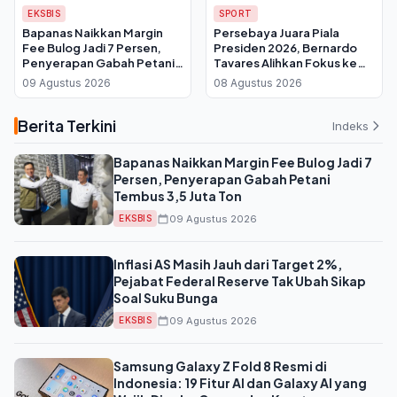
EKSBIS
SPORT
Bapanas Naikkan Margin
Persebaya Juara Piala
Fee Bulog Jadi 7 Persen,
Presiden 2026, Bernardo
Penyerapan Gabah Petani
Tavares Alihkan Fokus ke
Tembus 3,5 Juta Ton
Super League dan Uji Coba
09 Agustus 2026
08 Agustus 2026
Lawan Penang FC
Berita Terkini
Indeks
Bapanas Naikkan Margin Fee Bulog Jadi 7
Persen, Penyerapan Gabah Petani
Tembus 3,5 Juta Ton
09 Agustus 2026
EKSBIS
Inflasi AS Masih Jauh dari Target 2%,
Pejabat Federal Reserve Tak Ubah Sikap
Soal Suku Bunga
09 Agustus 2026
EKSBIS
Samsung Galaxy Z Fold 8 Resmi di
Indonesia: 19 Fitur AI dan Galaxy AI yang