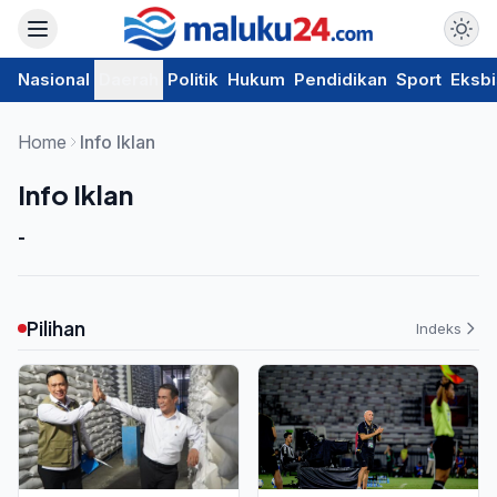
Nasional
Daerah
Politik
Hukum
Pendidikan
Sport
Eksbi
Home
Info Iklan
Info Iklan
-
Pilihan
Indeks