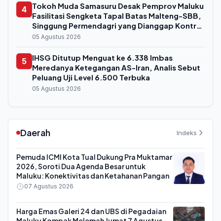
Tokoh Muda Samasuru Desak Pemprov Maluku
4
Fasilitasi Sengketa Tapal Batas Malteng-SBB,
Singgung Permendagri yang Dianggap Kontra
Konstitusi
05 Agustus 2026
IHSG Ditutup Menguat ke 6.338 Imbas
5
Meredanya Ketegangan AS-Iran, Analis Sebut
Peluang Uji Level 6.500 Terbuka
05 Agustus 2026
Daerah
Indeks
Pemuda ICMI Kota Tual Dukung Pra Muktamar
2026, Soroti Dua Agenda Besar untuk
Maluku: Konektivitas dan Ketahanan Pangan
07 Agustus 2026
Harga Emas Galeri 24 dan UBS di Pegadaian
Maluku Kompak Melemah Jumat 7 Agustus