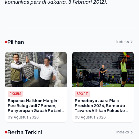
komunitas pers di Jakarta, 3 Februari 2012).
Pilihan
Indeks
EKSBIS
SPORT
Bapanas Naikkan Margin
Persebaya Juara Piala
Fee Bulog Jadi 7 Persen,
Presiden 2026, Bernardo
Penyerapan Gabah Petani
Tavares Alihkan Fokus ke
Tembus 3,5 Juta Ton
Super League dan Uji Coba
09 Agustus 2026
08 Agustus 2026
Lawan Penang FC
Berita Terkini
Indeks