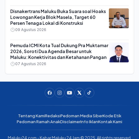
Disnakertrans Maluku Buka Suara soal Hoaks
Lowongan Kerja Blok Masela, Target 60
Persen Tenaga Lokal di Konstruksi
09 Agustus 2026
Pemuda ICMI Kota Tual Dukung Pra Muktamar
2026, Soroti Dua Agenda Besar untuk
Maluku: Konektivitas dan Ketahanan Pangan
07 Agustus 2026
Tentang Kami
Redaksi
Pedoman Media Siber
Kode Etik
Pedoman Ramah Anak
Disclaimer
Info Iklan
Kontak Kami
Maluku24.com - Kabar Maluku 24 Jam © 2025. All rights reserved.