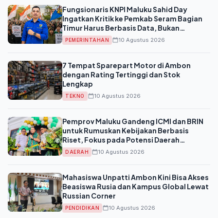
Fungsionaris KNPI Maluku Sahid Day
Ingatkan Kritik ke Pemkab Seram Bagian
Timur Harus Berbasis Data, Bukan
Menghambat Pembangunan
10 Agustus 2026
PEMERINTAHAN
7 Tempat Sparepart Motor di Ambon
dengan Rating Tertinggi dan Stok
Lengkap
10 Agustus 2026
TEKNO
Pemprov Maluku Gandeng ICMI dan BRIN
untuk Rumuskan Kebijakan Berbasis
Riset, Fokus pada Potensi Daerah
Kepulauan
10 Agustus 2026
DAERAH
Mahasiswa Unpatti Ambon Kini Bisa Akses
Beasiswa Rusia dan Kampus Global Lewat
Russian Corner
10 Agustus 2026
PENDIDIKAN