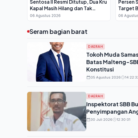
Sentosa II Resmi Ditutup, Dua Kru
Persen 
Kapal Masih Hilang dan Tak
Target 
Terdaftar
06 Agustus 2026
06 Agustu
Seram bagian barat
DAERAH
Tokoh Muda Samasu
Batas Malteng-SBB
Konstitusi
05 Agustus 2026
14:22:3
DAERAH
Inspektorat SBB B
Penyimpangan An
30 Juli 2026
12:30:01