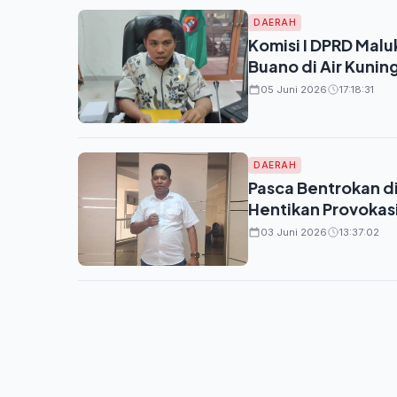
DAERAH
Komisi I DPRD Mal
Buano di Air Kuni
05 Juni 2026
17:18:31
DAERAH
Pasca Bentrokan d
Hentikan Provokas
03 Juni 2026
13:37:02