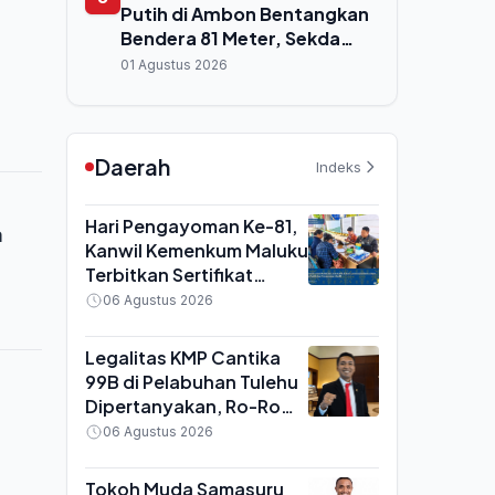
Putih di Ambon Bentangkan
Bendera 81 Meter, Sekda
a
Maluku: Jaga Persaudaraan
01 Agustus 2026
Orang Basudara
Daerah
Indeks
Hari Pengayoman Ke-81,
a
Kanwil Kemenkum Maluku
Terbitkan Sertifikat
Perseroan Perorangan
06 Agustus 2026
Hanya 10 Menit di Ambon
Legalitas KMP Cantika
99B di Pelabuhan Tulehu
Dipertanyakan, Ro-Ro
Disebut Tak Sesuai
06 Agustus 2026
Fungsi Pelabuhan
Tokoh Muda Samasuru