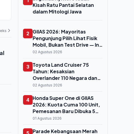
1
Pantai Losari Mardika Disulap Jadi
Wajibkan Pe
Kisah Ratu Pantai Selatan
Marina Modern untuk Pacu PAD
Merah Putih 
dalam Mitologi Jawa
dan UMKM
Kemerdekaan
02 Agustus 2026
02 Agustus 202
Hingga 31 A
deks
GIIAS 2026: Mayoritas
2
Pengunjung Pilih Lihat Fisik
Mobil, Bukan Test Drive — Ini
Alasan dan Pola
al
02 Agustus 2026
Pembeliannya
Toyota Land Cruiser 75
3
Tahun: Kesaksian
Overlander 110 Negara dan
Pebalap Dakar Soal
02 Agustus 2026
Ketangguhan LC80-LC100
Honda Super One di GIIAS
4
2026: Kuota Cuma 100 Unit,
Pemesanan Baru Dibuka 5
Agustus
01 Agustus 2026
Parade Kebangsaan Merah
5