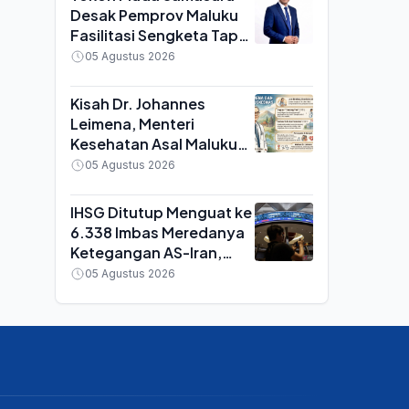
Desak Pemprov Maluku
Fasilitasi Sengketa Tapal
Batas Malteng-SBB,
05 Agustus 2026
Singgung Permendagri
yang Dianggap Kontra
Kisah Dr. Johannes
Konstitusi
Leimena, Menteri
Kesehatan Asal Maluku
yang Mencetuskan
05 Agustus 2026
Ribuan Puskesmas di
Indonesia
IHSG Ditutup Menguat ke
6.338 Imbas Meredanya
Ketegangan AS-Iran,
Analis Sebut Peluang Uji
05 Agustus 2026
Level 6.500 Terbuka