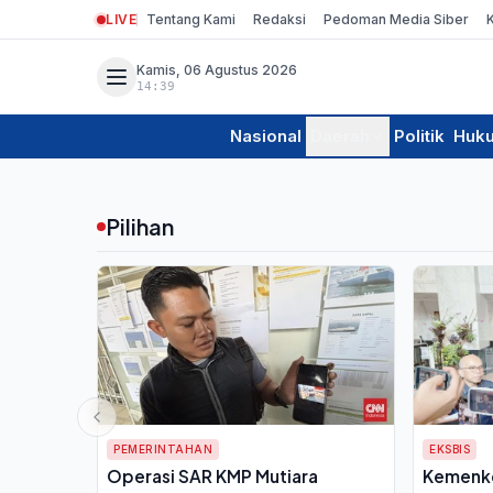
LIVE
Tentang Kami
Redaksi
Pedoman Media Siber
Kamis, 06 Agustus 2026
14:39
Nasional
Daerah
Politik
Huk
Pilihan
PEMERINTAHAN
EKSBIS
Operasi SAR KMP Mutiara
Kemenke