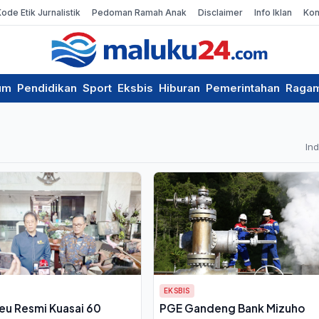
Kode Etik Jurnalistik
Pedoman Ramah Anak
Disclaimer
Info Iklan
Kon
um
Pendidikan
Sport
Eksbis
Hiburan
Pemerintahan
Raga
In
EKSBIS
u Resmi Kuasai 60
PGE Gandeng Bank Mizuho