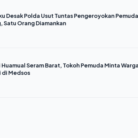
uku Desak Polda Usut Tuntas Pengeroyokan Pemud
ng, Satu Orang Diamankan
i Huamual Seram Barat, Tokoh Pemuda Minta Warg
i di Medsos