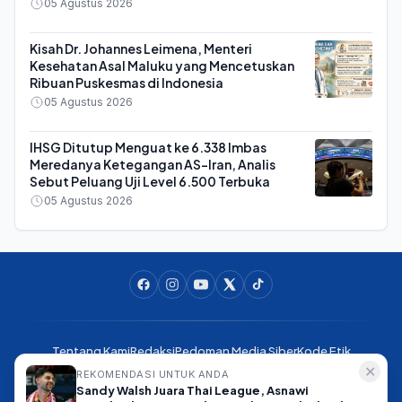
Dianggap Kontra Konstitusi
05 Agustus 2026
Kisah Dr. Johannes Leimena, Menteri
Kesehatan Asal Maluku yang Mencetuskan
Ribuan Puskesmas di Indonesia
05 Agustus 2026
IHSG Ditutup Menguat ke 6.338 Imbas
Meredanya Ketegangan AS-Iran, Analis
Sebut Peluang Uji Level 6.500 Terbuka
05 Agustus 2026
Tentang Kami
Redaksi
Pedoman Media Siber
Kode Etik
Pedoman Ramah Anak
Disclaimer
Info Iklan
Kontak Kami
✕
REKOMENDASI UNTUK ANDA
Sandy Walsh Juara Thai League, Asnawi