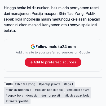
Hingga berita ini diturunkan, belum ada pernyataan resmi
dari manajemen Persija maupun Shin Tae Yong. Publik
sepak bola Indonesia masih menunggu kejelasan apakah
rumor ini akan menjadi kenyataan atau hanya spekulasi
belaka.
Follow maluku24.com
Add this site to your preferred sources on Google
Add to preferred sources
Tags:
#shin tae yong
#persija jakarta
#liga 1
#timnas indonesia
#pelatih sepak bola
#mauricio souza
#sepak bola indonesia
#rumor pelatih
#klub sepak bola
#transfer pelatih