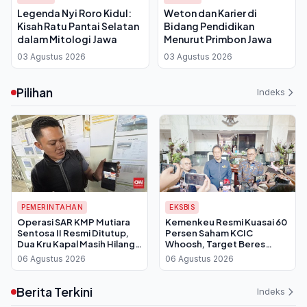
Legenda Nyi Roro Kidul:
Weton dan Karier di
Kisah Ratu Pantai Selatan
Bidang Pendidikan
dalam Mitologi Jawa
Menurut Primbon Jawa
03 Agustus 2026
03 Agustus 2026
Pilihan
Indeks
PEMERINTAHAN
EKSBIS
Operasi SAR KMP Mutiara
Kemenkeu Resmi Kuasai 60
Sentosa II Resmi Ditutup,
Persen Saham KCIC
Dua Kru Kapal Masih Hilang
Whoosh, Target Beres
dan Tak Terdaftar
September 2026
06 Agustus 2026
06 Agustus 2026
Berita Terkini
Indeks