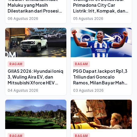
Maluku yang Masih
Primadona City Car
Dilestarikan dari Prosesi
Listrik: Irit, Kompak, dan
Awal hingga Pesta Adat
Mulai Turun Harga
06 Agustus 2026
05 Agustus 2026
RAGAM
RAGAM
GIIAS 2026: Hyundai Ioniq
PSG Dapat Jackpot Rp1,3
3, Wuling Aira EV, dan
Triliun dari Goncalo
Mitsubishi Xforce HEV
Ramos, Milan Bayar Mahal
Jadi Primadona
untuk Striker Cadangan
04 Agustus 2026
03 Agustus 2026
Pengunjung
RAGAM
RAGAM