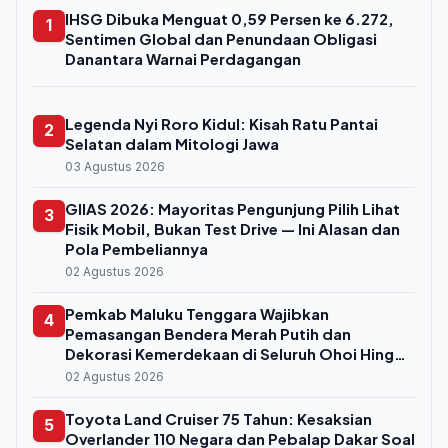
IHSG Dibuka Menguat 0,59 Persen ke 6.272,
1
Sentimen Global dan Penundaan Obligasi
Danantara Warnai Perdagangan
Legenda Nyi Roro Kidul: Kisah Ratu Pantai
2
Selatan dalam Mitologi Jawa
03 Agustus 2026
GIIAS 2026: Mayoritas Pengunjung Pilih Lihat
3
Fisik Mobil, Bukan Test Drive — Ini Alasan dan
Pola Pembeliannya
02 Agustus 2026
Pemkab Maluku Tenggara Wajibkan
4
Pemasangan Bendera Merah Putih dan
Dekorasi Kemerdekaan di Seluruh Ohoi Hingga
31 Agustus 2026
02 Agustus 2026
Toyota Land Cruiser 75 Tahun: Kesaksian
5
Overlander 110 Negara dan Pebalap Dakar Soal