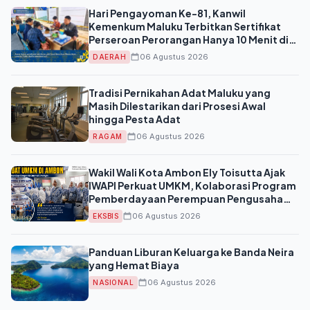
Hari Pengayoman Ke-81, Kanwil
Kemenkum Maluku Terbitkan Sertifikat
Perseroan Perorangan Hanya 10 Menit di
Ambon
06 Agustus 2026
DAERAH
Tradisi Pernikahan Adat Maluku yang
Masih Dilestarikan dari Prosesi Awal
hingga Pesta Adat
06 Agustus 2026
RAGAM
Wakil Wali Kota Ambon Ely Toisutta Ajak
IWAPI Perkuat UMKM, Kolaborasi Program
Pemberdayaan Perempuan Pengusaha
Disiapkan
06 Agustus 2026
EKSBIS
Panduan Liburan Keluarga ke Banda Neira
yang Hemat Biaya
06 Agustus 2026
NASIONAL