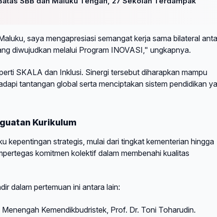
Batas SBB dan Maluku Tengah, 27 Sekolah Terdampak
aluku, saya mengapresiasi semangat kerja sama bilateral anta
yang diwujudkan melalui Program INOVASI," ungkapnya.
 seperti SKALA dan Inklusi. Sinergi tersebut diharapkan mampu
pi tantangan global serta menciptakan sistem pendidikan y
nguatan Kurikulum
ku kepentingan strategis, mulai dari tingkat kementerian hingga
mpertegas komitmen kolektif dalam membenahi kualitas
r dalam pertemuan ini antara lain:
 Menengah Kemendikbudristek, Prof. Dr. Toni Toharudin.