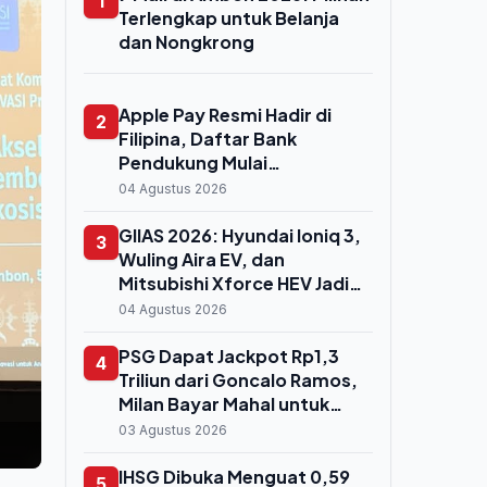
1
Terlengkap untuk Belanja
dan Nongkrong
Apple Pay Resmi Hadir di
2
Filipina, Daftar Bank
Pendukung Mulai
Bermunculan
04 Agustus 2026
GIIAS 2026: Hyundai Ioniq 3,
3
Wuling Aira EV, dan
Mitsubishi Xforce HEV Jadi
Primadona Pengunjung
04 Agustus 2026
PSG Dapat Jackpot Rp1,3
4
Triliun dari Goncalo Ramos,
Milan Bayar Mahal untuk
Striker Cadangan
03 Agustus 2026
IHSG Dibuka Menguat 0,59
5