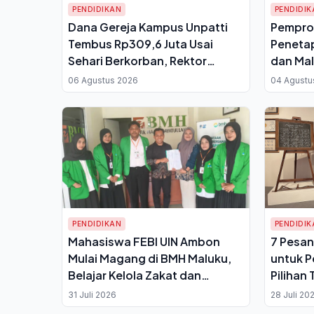
PENDIDIKAN
PENDIDIK
Dana Gereja Kampus Unpatti
Pempro
Tembus Rp309,6 Juta Usai
Penetap
Sehari Berkorban, Rektor
dan Mal
Targetkan Difungsikan
Terdam
06 Agustus 2026
04 Agustu
Desember 2026
Sial
PENDIDIKAN
PENDIDIK
Mahasiswa FEBI UIN Ambon
7 Pesan
Mulai Magang di BMH Maluku,
untuk P
Belajar Kelola Zakat dan
Pilihan
Keuangan Syariah
31 Juli 2026
28 Juli 20