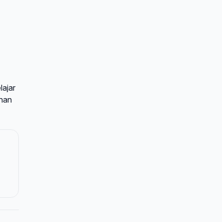
lajar
unan