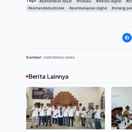
Tags:
#pendidikan dasar
#maluku
#literasi digital
#k
#kemendikbudristek
#pembelajaran digital
#sinergi pe
Sumber:
metrotimes.news
Berita Lainnya