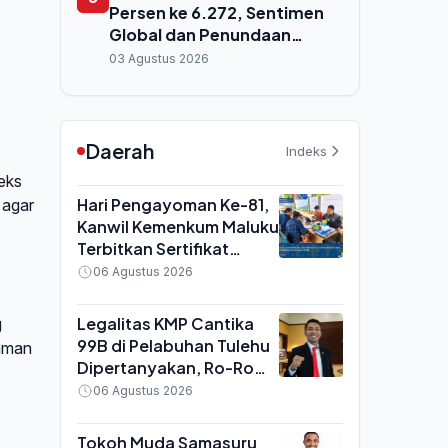
Persen ke 6.272, Sentimen
Global dan Penundaan
Obligasi Danantara Warnai
03 Agustus 2026
Perdagangan
Daerah
Indeks
eks
Hari Pengayoman Ke-81,
 agar
Kanwil Kemenkum Maluku
Terbitkan Sertifikat
Perseroan Perorangan
06 Agustus 2026
Hanya 10 Menit di Ambon
Legalitas KMP Cantika
g
99B di Pelabuhan Tulehu
zaman
Dipertanyakan, Ro-Ro
Disebut Tak Sesuai
06 Agustus 2026
Fungsi Pelabuhan
Tokoh Muda Samasuru