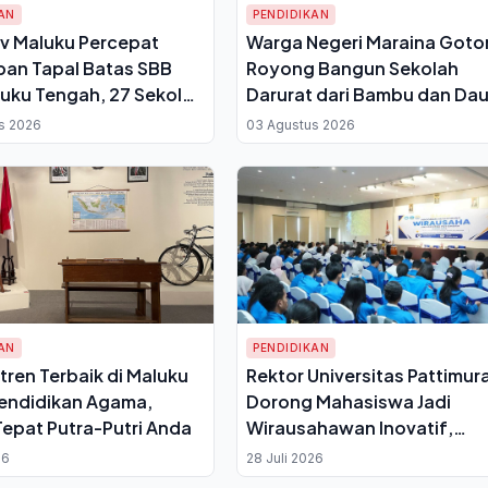
AN
PENDIDIKAN
v Maluku Percepat
Warga Negeri Maraina Got
an Tapal Batas SBB
Royong Bangun Sekolah
uku Tengah, 27 Sekolah
Darurat dari Bambu dan Da
pak Sengketa Tanjung
Rumbia untuk SMPN 126 Mal
s 2026
03 Agustus 2026
Tengah
AN
PENDIDIKAN
tren Terbaik di Maluku
Rektor Universitas Pattimur
endidikan Agama,
Dorong Mahasiswa Jadi
 Tepat Putra-Putri Anda
Wirausahawan Inovatif,
Program PMW 2026 Dimulai 
26
28 Juli 2026
Ambon