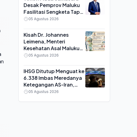
Desak Pemprov Maluku
Fasilitasi Sengketa Tapal
Batas Malteng-SBB,
05 Agustus 2026
Singgung Permendagri
n
yang Dianggap Kontra
Kisah Dr. Johannes
Konstitusi
Leimena, Menteri
Kesehatan Asal Maluku
a
yang Mencetuskan
05 Agustus 2026
Ribuan Puskesmas di
an
Indonesia
IHSG Ditutup Menguat ke
6.338 Imbas Meredanya
Ketegangan AS-Iran,
Analis Sebut Peluang Uji
05 Agustus 2026
Level 6.500 Terbuka