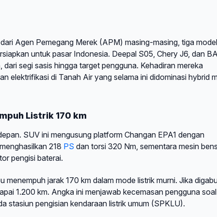
dari Agen Pemegang Merek (APM) masing-masing, tiga mode
ersiapkan untuk pasar Indonesia. Deepal S05, Chery J6, dan B
ari segi sasis hingga target pengguna. Kehadiran mereka
elektrifikasi di Tanah Air yang selama ini didominasi hybrid m
puh Listrik 170 km
rdepan. SUV ini mengusung platform Changan EPA1 dengan
a menghasilkan 218
PS
dan torsi 320 Nm, sementara mesin bens
or pengisi baterai.
u menempuh jarak 170 km dalam mode listrik murni. Jika digab
capai 1.200 km. Angka ini menjawab kecemasan pengguna soal 
a stasiun pengisian kendaraan listrik umum (SPKLU).