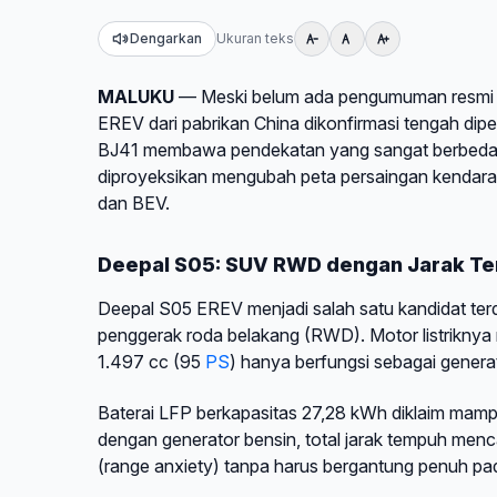
Dengarkan
Ukuran teks
MALUKU
— Meski belum ada pengumuman resmi 
EREV dari pabrikan China dikonfirmasi tengah dip
BJ41 membawa pendekatan yang sangat berbeda, d
diproyeksikan mengubah peta persaingan kendaraan 
dan BEV.
Deepal S05: SUV RWD dengan Jarak Tem
Deepal S05 EREV menjadi salah satu kandidat te
penggerak roda belakang (RWD). Motor listrikny
1.497 cc (95
PS
) hanya berfungsi sebagai generat
Baterai LFP berkapasitas 27,28 kWh diklaim mamp
dengan generator bensin, total jarak tempuh men
(range anxiety) tanpa harus bergantung penuh pad