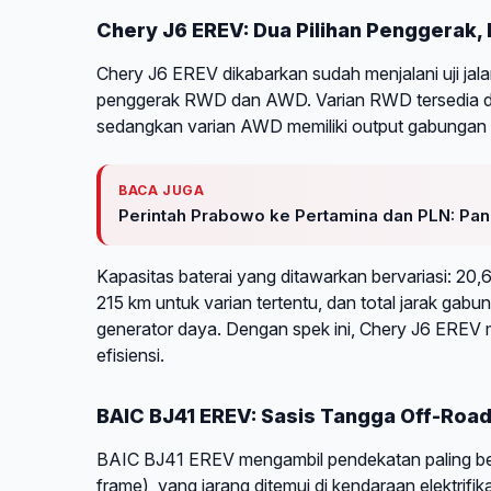
Chery J6 EREV: Dua Pilihan Penggerak,
Chery J6 EREV dikabarkan sudah menjalani uji jalan
penggerak RWD dan AWD. Varian RWD tersedia dal
sedangkan varian AWD memiliki output gabungan
BACA JUGA
Perintah Prabowo ke Pertamina dan PLN: Pang
Kapasitas baterai yang ditawarkan bervariasi: 20
215 km untuk varian tertentu, dan total jarak gab
generator daya. Dengan spek ini, Chery J6 ER
efisiensi.
BAIC BJ41 EREV: Sasis Tangga Off-Roa
BAIC BJ41 EREV mengambil pendekatan paling ber
frame), yang jarang ditemui di kendaraan elektrifi