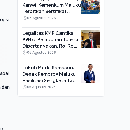
Kanwil Kemenkum Maluku
Terbitkan Sertifikat
Perseroan Perorangan
06 Agustus 2026
 opsi
Hanya 10 Menit di Ambon
Legalitas KMP Cantika
99B di Pelabuhan Tulehu
Dipertanyakan, Ro-Ro
Disebut Tak Sesuai
06 Agustus 2026
Fungsi Pelabuhan
Tokoh Muda Samasuru
capai
Desak Pemprov Maluku
Fasilitasi Sengketa Tapal
Batas Malteng-SBB,
a dan
05 Agustus 2026
Singgung Permendagri
yang Dianggap Kontra
Konstitusi
ga