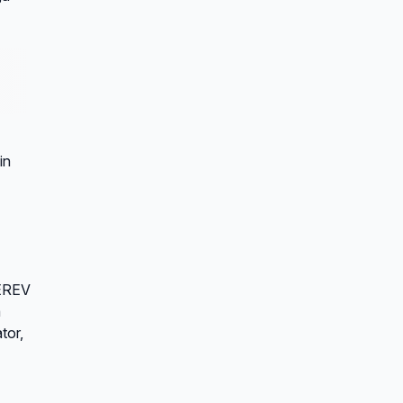
in
 EREV
a
tor,