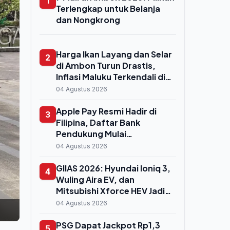
1
Terlengkap untuk Belanja
dan Nongkrong
Harga Ikan Layang dan Selar
2
di Ambon Turun Drastis,
Inflasi Maluku Terkendali di
2,75 Persen
04 Agustus 2026
Apple Pay Resmi Hadir di
3
Filipina, Daftar Bank
Pendukung Mulai
Bermunculan
04 Agustus 2026
GIIAS 2026: Hyundai Ioniq 3,
4
Wuling Aira EV, dan
Mitsubishi Xforce HEV Jadi
Primadona Pengunjung
04 Agustus 2026
PSG Dapat Jackpot Rp1,3
5