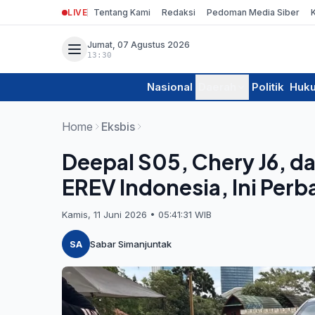
LIVE
Tentang Kami
Redaksi
Pedoman Media Siber
Jumat, 07 Agustus 2026
13:30
Nasional
Daerah
Politik
Huk
Home
Eksbis
Deepal S05, Chery J6, d
EREV Indonesia, Ini Per
Kamis, 11 Juni 2026 • 05:41:31 WIB
SA
Sabar Simanjuntak