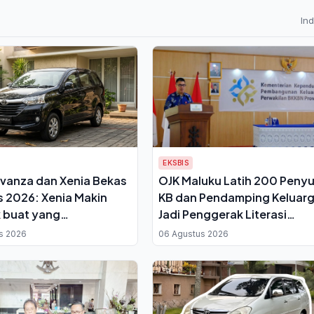
In
EKSBIS
vanza dan Xenia Bekas
OJK Maluku Latih 200 Penyu
 2026: Xenia Makin
KB dan Pendamping Keluar
 buat yang
Jadi Penggerak Literasi
annya Pas-pasan
Keuangan di 11 Kabupaten K
s 2026
06 Agustus 2026