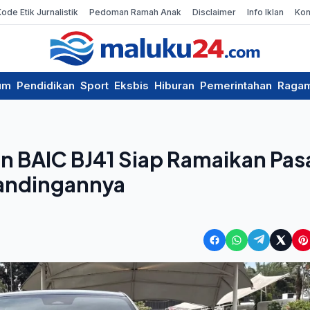
Kode Etik Jurnalistik
Pedoman Ramah Anak
Disclaimer
Info Iklan
Kon
um
Pendidikan
Sport
Eksbis
Hiburan
Pemerintahan
Raga
an BAIC BJ41 Siap Ramaikan Pas
bandingannya