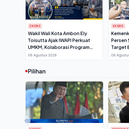
EKSBIS
EKSBIS
Wakil Wali Kota Ambon Ely
Kemenk
Toisutta Ajak IWAPI Perkuat
Persen
UMKM, Kolaborasi Program
Target 
Pemberdayaan Perempuan
06 Agustus 2026
06 Agustu
Pengusaha Disiapkan
Pilihan