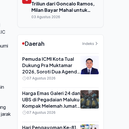
Triliun dari Goncalo Ramos,
Milan Bayar Mahal untuk
Striker Cadangan
03 Agustus 2026
l
AIC
Daerah
Indeks
urni
Pemuda ICMI Kota Tual
Dukung Pra Muktamar
2026, Soroti Dua Agenda
Besar untuk Maluku:
07 Agustus 2026
Konektivitas dan
in
Ketahanan Pangan
Harga Emas Galeri 24 dan
UBS di Pegadaian Maluku
Kompak Melemah Jumat
ung
7 Agustus 2026, Berikut
07 Agustus 2026
jarak
Rincian Lengkapnya
Hari Pengayoman Ke-81,