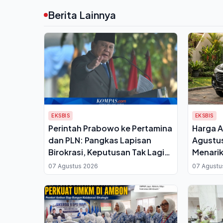
Berita Lainnya
EKSBIS
EKSBIS
Perintah Prabowo ke Pertamina
Harga A
dan PLN: Pangkas Lapisan
Agustus
Birokrasi, Keputusan Tak Lagi
Menarik
Berbelit
Anggar
07 Agustus 2026
07 Agustu