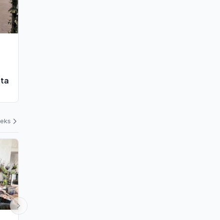
uta
deks