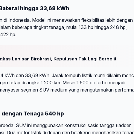
 Baterai hingga 33,68 kWh
 di Indonesia. Model ini menawarkan fleksibilitas lebih dengan
am beberapa tingkat tenaga, mulai 133 hp hingga 248 hp,
 422 hp.
kas Lapisan Birokrasi, Keputusan Tak Lagi Berbelit
,64 kWh dan 33,68 kWh. Jarak tempuh listrik murni diklaim men
ungan tetap di angka 1.200 km. Mesin 1.500 cc turbo menjadi
EV menyasar segmen SUV medium yang mengutamakan perform
d dengan Tenaga 540 hp
beda. SUV ini menggunakan konstruksi sasis tangga (ladder
kasi. Dua motor listrik di depan dan belakang menghasilkan tena