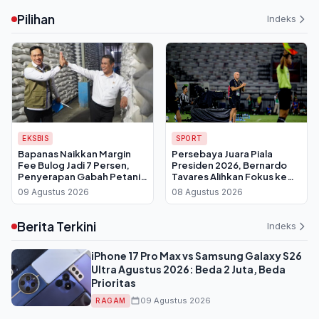
yang Dianggap Kontra
Pilihan
Konstitusi
Indeks
EKSBIS
SPORT
Bapanas Naikkan Margin
Persebaya Juara Piala
Fee Bulog Jadi 7 Persen,
Presiden 2026, Bernardo
Penyerapan Gabah Petani
Tavares Alihkan Fokus ke
Tembus 3,5 Juta Ton
Super League dan Uji Coba
09 Agustus 2026
08 Agustus 2026
Lawan Penang FC
Berita Terkini
Indeks
iPhone 17 Pro Max vs Samsung Galaxy S26
Ultra Agustus 2026: Beda 2 Juta, Beda
Prioritas
09 Agustus 2026
RAGAM