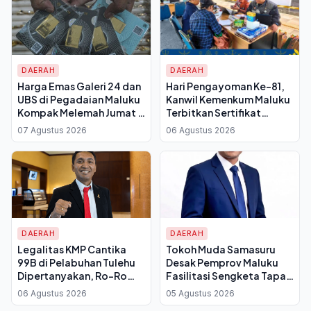
DAERAH
DAERAH
Harga Emas Galeri 24 dan
Hari Pengayoman Ke-81,
UBS di Pegadaian Maluku
Kanwil Kemenkum Maluku
Kompak Melemah Jumat 7
Terbitkan Sertifikat
Agustus 2026, Berikut
Perseroan Perorangan
07 Agustus 2026
06 Agustus 2026
Rincian Lengkapnya
Hanya 10 Menit di Ambon
DAERAH
DAERAH
Legalitas KMP Cantika
Tokoh Muda Samasuru
99B di Pelabuhan Tulehu
Desak Pemprov Maluku
Dipertanyakan, Ro-Ro
Fasilitasi Sengketa Tapal
Disebut Tak Sesuai Fungsi
Batas Malteng-SBB,
06 Agustus 2026
05 Agustus 2026
Pelabuhan
Singgung Permendagri