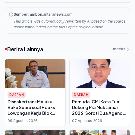
Sumber:
ambon.antaranews.com
This article was automatically rewritten by AI based on the source
above without altering the facts of the original article.
Berita Lainnya
Indeks
DAERAH
DAERAH
Disnakertrans Maluku
Pemuda ICMI Kota Tual
Buka Suara soal Hoaks
Dukung Pra Muktamar
Lowongan Kerja Blok
2026, Soroti Dua Agenda
Masela, Target 60 Persen
Besar untuk Maluku:
09 Agustus 2026
07 Agustus 2026
Tenaga Lokal di
Konektivitas dan
Konstruksi
Ketahanan Pangan