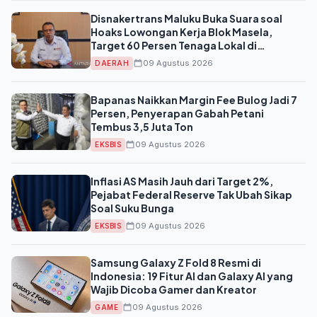
Disnakertrans Maluku Buka Suara soal
Hoaks Lowongan Kerja Blok Masela,
Target 60 Persen Tenaga Lokal di
Konstruksi
09 Agustus 2026
DAERAH
Bapanas Naikkan Margin Fee Bulog Jadi 7
Persen, Penyerapan Gabah Petani
Tembus 3,5 Juta Ton
09 Agustus 2026
EKSBIS
Inflasi AS Masih Jauh dari Target 2%,
Pejabat Federal Reserve Tak Ubah Sikap
Soal Suku Bunga
09 Agustus 2026
EKSBIS
Samsung Galaxy Z Fold 8 Resmi di
Indonesia: 19 Fitur AI dan Galaxy AI yang
Wajib Dicoba Gamer dan Kreator
09 Agustus 2026
GAME