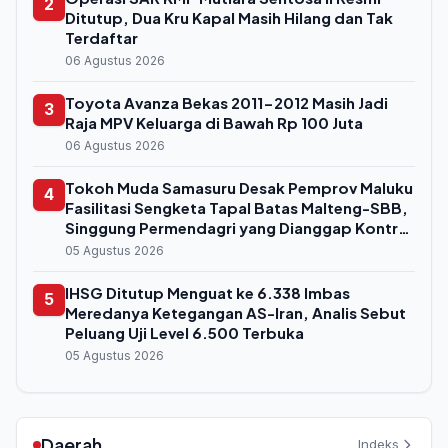
2
Ditutup, Dua Kru Kapal Masih Hilang dan Tak
Terdaftar
06 Agustus 2026
Toyota Avanza Bekas 2011-2012 Masih Jadi
3
Raja MPV Keluarga di Bawah Rp 100 Juta
06 Agustus 2026
Tokoh Muda Samasuru Desak Pemprov Maluku
4
Fasilitasi Sengketa Tapal Batas Malteng-SBB,
Singgung Permendagri yang Dianggap Kontra
Konstitusi
05 Agustus 2026
IHSG Ditutup Menguat ke 6.338 Imbas
5
Meredanya Ketegangan AS-Iran, Analis Sebut
Peluang Uji Level 6.500 Terbuka
05 Agustus 2026
Daerah
Indeks